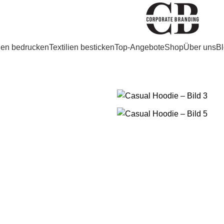
lien bedrucken
Textilien besticken
Top-Angebote
Shop
Über uns
Bl