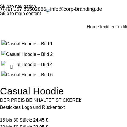
Skip to navigation
+(49) 157 86502886
info@corp-branding.de
Skip to main content
Home
Textilien
Texti
Click to enlarge
Casual Hoodie
DER PREIS BEINHALTET STICKEREI:
Besticktes Logo und Rückentext
15 bis 30 Stück:
24,45 €