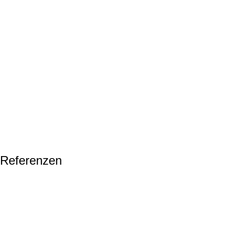
Longsleeve regular
Black
Dark green
Fume
Navy Blue
+3
Off White
Olive
White
Ausführung wählen
Referenzen