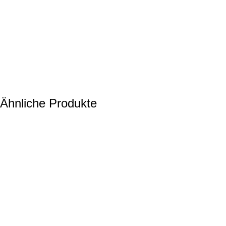
Ähnliche Produkte
Casual oversize zip-up hoodie
Black
Blue Petrol
Brick Red
Carmelange
+17