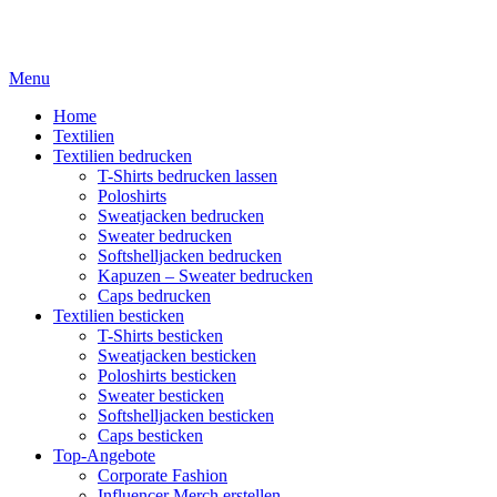
Menu
Home
Textilien
Textilien bedrucken
T-Shirts bedrucken lassen
Poloshirts
Sweatjacken bedrucken
Sweater bedrucken
Softshelljacken bedrucken
Kapuzen – Sweater bedrucken
Caps bedrucken
Textilien besticken
T-Shirts besticken
Sweatjacken besticken
Poloshirts besticken
Sweater besticken
Softshelljacken besticken
Caps besticken
Top-Angebote
Corporate Fashion
Influencer Merch erstellen