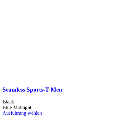
Seamless Sports-T Men
Black
Blue Midnight
Dieses
Ausführung wählen
Produkt
weist
mehrere
Varianten