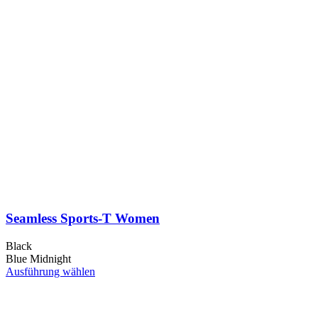
Seamless Sports-T Women
Black
Blue Midnight
Dieses
Ausführung wählen
Produkt
weist
mehrere