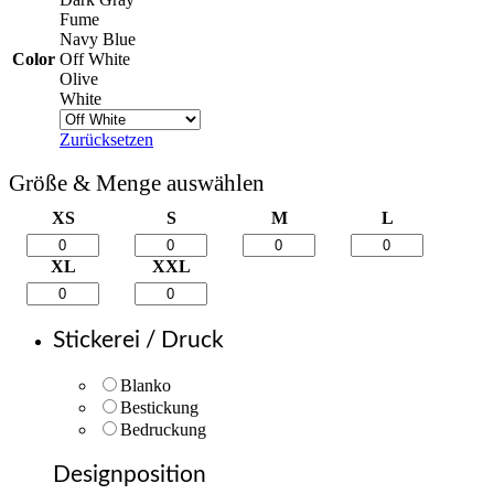
Fume
Navy Blue
Color
Off White
Olive
White
Zurücksetzen
Größe & Menge auswählen
XS
S
M
L
XL
XXL
Stickerei / Druck
Blanko
Bestickung
Bedruckung
Designposition